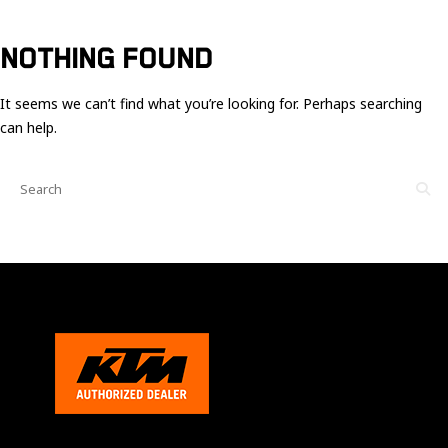
Ces cookies
sont nécessaire
pour le bon
NOTHING FOUND
fonctionnement
du site.
It seems we can’t find what you’re looking for. Perhaps searching
can help.
Statistiques
Utilisé pour
mesurer
l'audience
du site.
Expérience
Afin que notre
site web
fonctionne
aussi bien que
possible
pendant votre
visite. Si vous
refusez ces