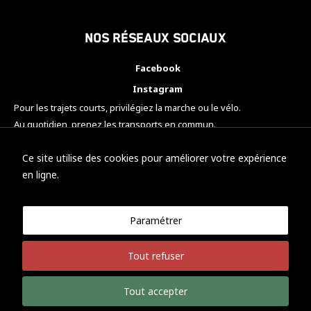
Nos réseaux sociaux
Facebook
Instagram
Pour les trajets courts, privilégiez la marche ou le vélo.
Au quotidien, prenez les transports en commun.
Pensez à covoiturer.
#SeDéplacerMoinsPolluer
Ce site utilise des cookies pour améliorer votre expérience
en ligne.
Paramétrer
© KTM Motorsport Metz
Tout refuser
Mentions légales
Politique de confidentialité
Tout accepter
Développement Nicolas Vaezi