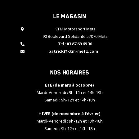
cookies,
certaines
Le magasin
fonctionnalités
disparaîtront
KTM Motorsport Metz
du site web.
90 Boulevard Solidarité 57070 Metz
Tel :
03 87 69 69 30
Marketing
patrick@ktm-metz.com
En partageant
vos centres
d'intérêt et
Nos horaires
votre
comportement
ÉTÉ (de mars à octobre)
lorsque vous
visitez notre
Mardi-Vendredi : 9h-12h et 14h-19h
site, vous
Samedi : 9h-12h et 14h-18h
augmentez les
chances de
HIVER (de novembre à février)
voir apparaître
Mardi-Vendredi : 9h-12h et 13h-18h
des contenus
et des offres
Samedi : 9h-12h et 14h-18h
personnalisés.