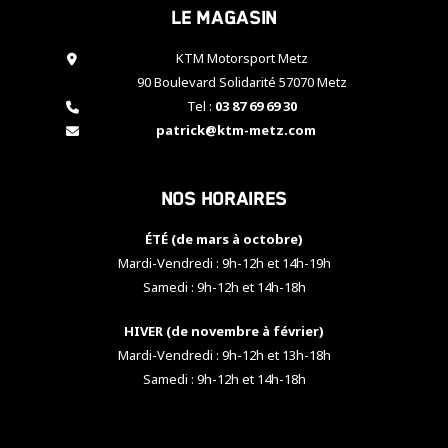
Le magasin
cookies,
certaines
fonctionnalités
KTM Motorsport Metz
disparaîtront
90 Boulevard Solidarité 57070 Metz
du site web.
Tel :
03 87 69 69 30
patrick@ktm-metz.com
Marketing
En partageant
Nos horaires
vos centres
d'intérêt et
votre
ÉTÉ (de mars à octobre)
comportement
Mardi-Vendredi : 9h-12h et 14h-19h
lorsque vous
Samedi : 9h-12h et 14h-18h
visitez notre
site, vous
HIVER (de novembre à février)
augmentez les
chances de
Mardi-Vendredi : 9h-12h et 13h-18h
voir apparaître
Samedi : 9h-12h et 14h-18h
des contenus
et des offres
personnalisés.