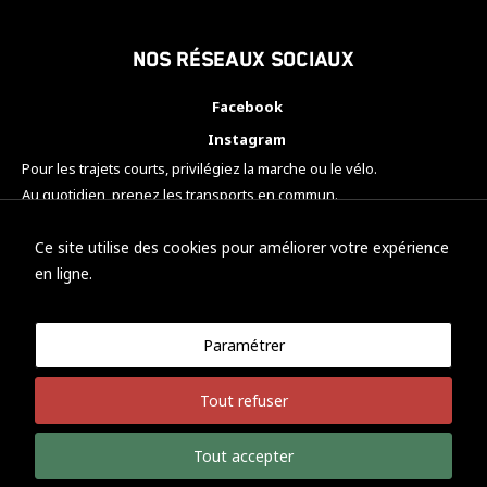
Nos réseaux sociaux
Facebook
Instagram
Pour les trajets courts, privilégiez la marche ou le vélo.
Au quotidien, prenez les transports en commun.
Pensez à covoiturer.
#SeDéplacerMoinsPolluer
Ce site utilise des cookies pour améliorer votre expérience
en ligne.
Paramétrer
© KTM Motorsport Metz
Tout refuser
Mentions légales
Politique de confidentialité
Tout accepter
Développement Nicolas Vaezi