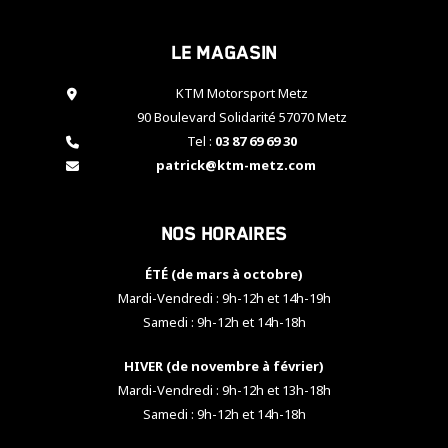
cookies,
certaines
Le magasin
fonctionnalités
disparaîtront
KTM Motorsport Metz
du site web.
90 Boulevard Solidarité 57070 Metz
Tel :
03 87 69 69 30
Marketing
patrick@ktm-metz.com
En partageant
vos centres
d'intérêt et
Nos horaires
votre
comportement
ÉTÉ (de mars à octobre)
lorsque vous
visitez notre
Mardi-Vendredi : 9h-12h et 14h-19h
site, vous
Samedi : 9h-12h et 14h-18h
augmentez les
chances de
HIVER (de novembre à février)
voir apparaître
Mardi-Vendredi : 9h-12h et 13h-18h
des contenus
et des offres
Samedi : 9h-12h et 14h-18h
personnalisés.