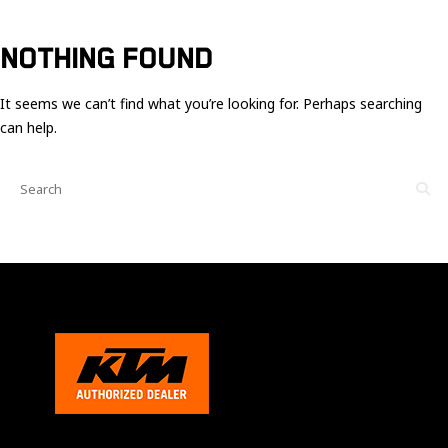
Ces cookies
sont nécessaire
pour le bon
NOTHING FOUND
fonctionnement
du site.
It seems we can’t find what you’re looking for. Perhaps searching
can help.
Statistiques
Utilisé pour
mesurer
l'audience
du site.
Expérience
Afin que notre
site web
fonctionne
aussi bien que
possible
pendant votre
visite. Si vous
refusez ces