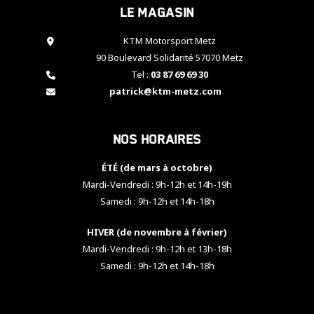
Le magasin
cookies,
certaines
fonctionnalités
KTM Motorsport Metz
disparaîtront
90 Boulevard Solidarité 57070 Metz
du site web.
Tel :
03 87 69 69 30
patrick@ktm-metz.com
Marketing
En partageant
Nos horaires
vos centres
d'intérêt et
votre
ÉTÉ (de mars à octobre)
comportement
Mardi-Vendredi : 9h-12h et 14h-19h
lorsque vous
Samedi : 9h-12h et 14h-18h
visitez notre
site, vous
HIVER (de novembre à février)
augmentez les
chances de
Mardi-Vendredi : 9h-12h et 13h-18h
voir apparaître
Samedi : 9h-12h et 14h-18h
des contenus
et des offres
personnalisés.