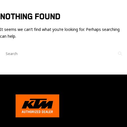
Ces cookies
sont nécessaire
pour le bon
NOTHING FOUND
fonctionnement
du site.
It seems we can’t find what you’re looking for. Perhaps searching
can help.
Statistiques
Utilisé pour
mesurer
l'audience
du site.
Expérience
Afin que notre
site web
fonctionne
aussi bien que
possible
pendant votre
visite. Si vous
refusez ces