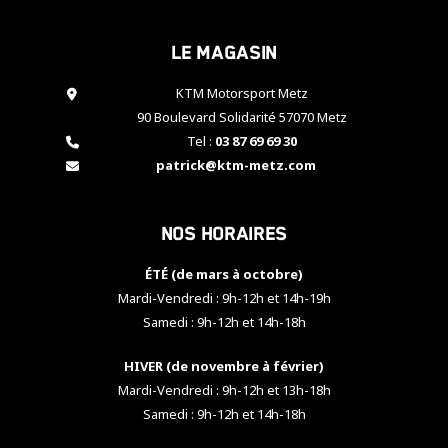
cookies,
certaines
Le magasin
fonctionnalités
disparaîtront
KTM Motorsport Metz
du site web.
90 Boulevard Solidarité 57070 Metz
Tel :
03 87 69 69 30
Marketing
patrick@ktm-metz.com
En partageant
vos centres
d'intérêt et
Nos horaires
votre
comportement
ÉTÉ (de mars à octobre)
lorsque vous
visitez notre
Mardi-Vendredi : 9h-12h et 14h-19h
site, vous
Samedi : 9h-12h et 14h-18h
augmentez les
chances de
HIVER (de novembre à février)
voir apparaître
Mardi-Vendredi : 9h-12h et 13h-18h
des contenus
et des offres
Samedi : 9h-12h et 14h-18h
personnalisés.