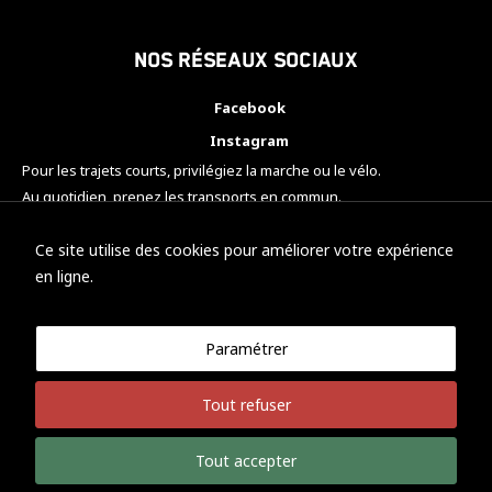
Nos réseaux sociaux
Facebook
Instagram
Pour les trajets courts, privilégiez la marche ou le vélo.
Au quotidien, prenez les transports en commun.
Pensez à covoiturer.
#SeDéplacerMoinsPolluer
Ce site utilise des cookies pour améliorer votre expérience
en ligne.
Paramétrer
© KTM Motorsport Metz
Tout refuser
Mentions légales
Politique de confidentialité
Tout accepter
Développement Nicolas Vaezi