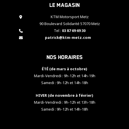
Le magasin
cookies,
certaines
fonctionnalités
KTM Motorsport Metz
disparaîtront
90 Boulevard Solidarité 57070 Metz
du site web.
Tel :
03 87 69 69 30
patrick@ktm-metz.com
Marketing
En partageant
Nos horaires
vos centres
d'intérêt et
votre
ÉTÉ (de mars à octobre)
comportement
Mardi-Vendredi : 9h-12h et 14h-19h
lorsque vous
Samedi : 9h-12h et 14h-18h
visitez notre
site, vous
HIVER (de novembre à février)
augmentez les
chances de
Mardi-Vendredi : 9h-12h et 13h-18h
voir apparaître
Samedi : 9h-12h et 14h-18h
des contenus
et des offres
personnalisés.