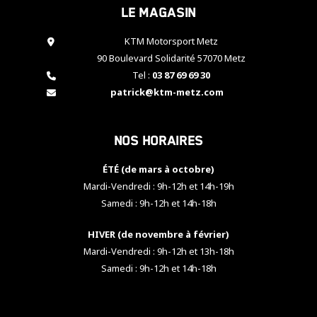
Le magasin
cookies,
certaines
fonctionnalités
KTM Motorsport Metz
disparaîtront
90 Boulevard Solidarité 57070 Metz
du site web.
Tel :
03 87 69 69 30
patrick@ktm-metz.com
Marketing
En partageant
Nos horaires
vos centres
d'intérêt et
votre
ÉTÉ (de mars à octobre)
comportement
Mardi-Vendredi : 9h-12h et 14h-19h
lorsque vous
Samedi : 9h-12h et 14h-18h
visitez notre
site, vous
HIVER (de novembre à février)
augmentez les
chances de
Mardi-Vendredi : 9h-12h et 13h-18h
voir apparaître
Samedi : 9h-12h et 14h-18h
des contenus
et des offres
personnalisés.