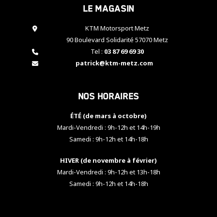
Le magasin
cookies,
certaines
fonctionnalités
KTM Motorsport Metz
disparaîtront
90 Boulevard Solidarité 57070 Metz
du site web.
Tel :
03 87 69 69 30
patrick@ktm-metz.com
Marketing
En partageant
Nos horaires
vos centres
d'intérêt et
votre
ÉTÉ (de mars à octobre)
comportement
Mardi-Vendredi : 9h-12h et 14h-19h
lorsque vous
Samedi : 9h-12h et 14h-18h
visitez notre
site, vous
HIVER (de novembre à février)
augmentez les
chances de
Mardi-Vendredi : 9h-12h et 13h-18h
voir apparaître
Samedi : 9h-12h et 14h-18h
des contenus
et des offres
personnalisés.