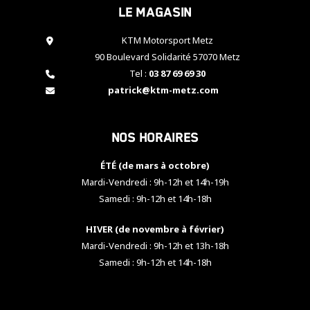
Le magasin
cookies,
certaines
fonctionnalités
KTM Motorsport Metz
disparaîtront
90 Boulevard Solidarité 57070 Metz
du site web.
Tel :
03 87 69 69 30
patrick@ktm-metz.com
Marketing
En partageant
Nos horaires
vos centres
d'intérêt et
votre
ÉTÉ (de mars à octobre)
comportement
Mardi-Vendredi : 9h-12h et 14h-19h
lorsque vous
Samedi : 9h-12h et 14h-18h
visitez notre
site, vous
HIVER (de novembre à février)
augmentez les
chances de
Mardi-Vendredi : 9h-12h et 13h-18h
voir apparaître
Samedi : 9h-12h et 14h-18h
des contenus
et des offres
personnalisés.