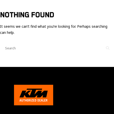
Ces cookies
sont nécessaire
pour le bon
NOTHING FOUND
fonctionnement
du site.
It seems we can’t find what you’re looking for. Perhaps searching
can help.
Statistiques
Utilisé pour
mesurer
l'audience
du site.
Expérience
Afin que notre
site web
fonctionne
aussi bien que
possible
pendant votre
visite. Si vous
refusez ces