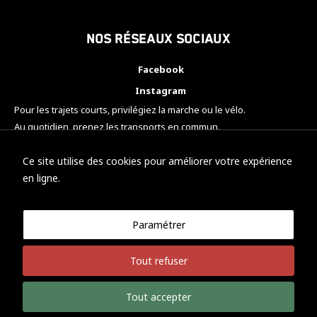
Nos réseaux sociaux
Facebook
Instagram
Pour les trajets courts, privilégiez la marche ou le vélo.
Au quotidien, prenez les transports en commun.
Pensez à covoiturer.
#SeDéplacerMoinsPolluer
Ce site utilise des cookies pour améliorer votre expérience
en ligne.
Paramétrer
© KTM Motorsport Metz
Tout refuser
Mentions légales
Politique de confidentialité
Tout accepter
Développement Nicolas Vaezi