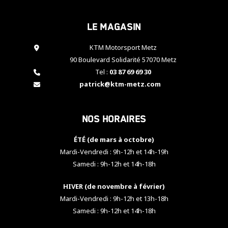
cookies,
certaines
Le magasin
fonctionnalités
disparaîtront
KTM Motorsport Metz
du site web.
90 Boulevard Solidarité 57070 Metz
Tel :
03 87 69 69 30
Marketing
patrick@ktm-metz.com
En partageant
vos centres
d'intérêt et
Nos horaires
votre
comportement
ÉTÉ (de mars à octobre)
lorsque vous
visitez notre
Mardi-Vendredi : 9h-12h et 14h-19h
site, vous
Samedi : 9h-12h et 14h-18h
augmentez les
chances de
HIVER (de novembre à février)
voir apparaître
Mardi-Vendredi : 9h-12h et 13h-18h
des contenus
et des offres
Samedi : 9h-12h et 14h-18h
personnalisés.