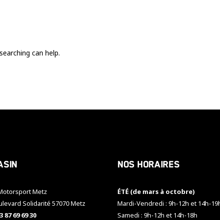
Ces cookies
sont nécessaire
pour le bon
fonctionnement
du site.
searching can help.
Statistiques
Utilisé pour
mesurer
l'audience
du site.
Expérience
Afin que notre
asin
Nos horaires
site web
fonctionne
aussi bien que
otorsport Metz
ÉTÉ (de mars à octobre)
possible
pendant votre
ulevard Solidarité 57070 Metz
Mardi-Vendredi : 9h-12h et 14h-19
visite. Si vous
3 87 69 69 30
Samedi : 9h-12h et 14h-18h
refusez ces