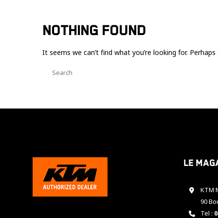
NOTHING FOUND
It seems we can’t find what you’re looking for. Perhaps 
Le mag
KTM M
90 Bo
Tel :
0