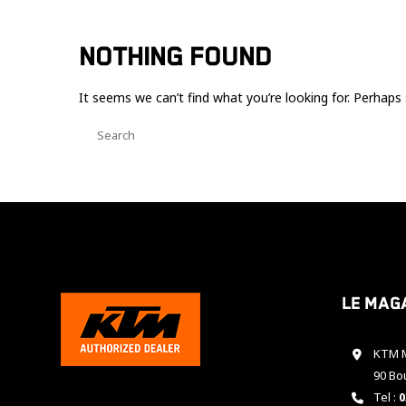
NOTHING FOUND
It seems we can’t find what you’re looking for. Perhaps 
Le mag
KTM M
90 Bo
Tel :
0