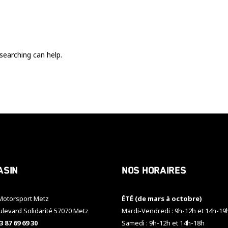
Ces cookies
sont nécessaire
pour le bon
fonctionnement
du site.
searching can help.
Statistiques
Utilisé pour
mesurer
l'audience
du site.
Expérience
Afin que notre
asin
Nos horaires
site web
fonctionne
aussi bien que
otorsport Metz
ÉTÉ (de mars à octobre)
possible
pendant votre
ulevard Solidarité 57070 Metz
Mardi-Vendredi : 9h-12h et 14h-19
visite. Si vous
3 87 69 69 30
Samedi : 9h-12h et 14h-18h
refusez ces