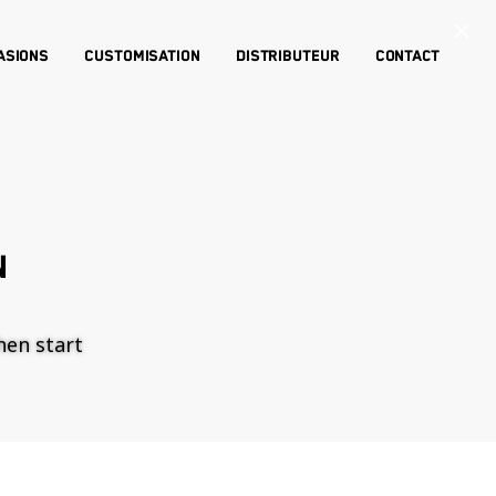
×
asions
Customisation
Distributeur
Contact
N
then start