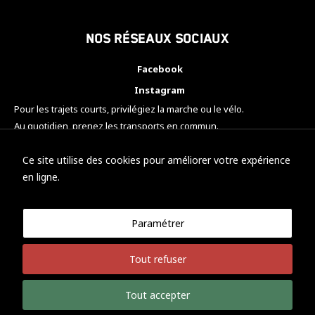
Nos réseaux sociaux
Facebook
Instagram
Pour les trajets courts, privilégiez la marche ou le vélo.
Au quotidien, prenez les transports en commun.
Pensez à covoiturer.
#SeDéplacerMoinsPolluer
Ce site utilise des cookies pour améliorer votre expérience
en ligne.
Paramétrer
© KTM Motorsport Metz
Tout refuser
Mentions légales
Politique de confidentialité
Tout accepter
Développement Nicolas Vaezi