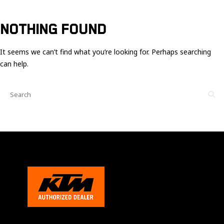
Ces cookies
sont nécessaire
pour le bon
NOTHING FOUND
fonctionnement
du site.
It seems we can’t find what you’re looking for. Perhaps searching
can help.
Statistiques
Utilisé pour
mesurer
l'audience
du site.
Expérience
Afin que notre
site web
fonctionne
aussi bien que
possible
pendant votre
visite. Si vous
refusez ces