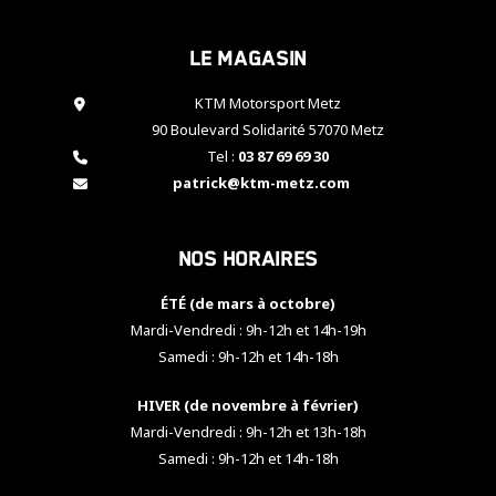
cookies,
certaines
Le magasin
fonctionnalités
disparaîtront
KTM Motorsport Metz
du site web.
90 Boulevard Solidarité 57070 Metz
Tel :
03 87 69 69 30
Marketing
patrick@ktm-metz.com
En partageant
vos centres
d'intérêt et
Nos horaires
votre
comportement
ÉTÉ (de mars à octobre)
lorsque vous
visitez notre
Mardi-Vendredi : 9h-12h et 14h-19h
site, vous
Samedi : 9h-12h et 14h-18h
augmentez les
chances de
HIVER (de novembre à février)
voir apparaître
Mardi-Vendredi : 9h-12h et 13h-18h
des contenus
et des offres
Samedi : 9h-12h et 14h-18h
personnalisés.