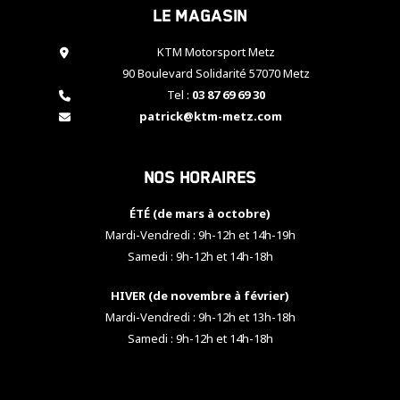
Le magasin
cookies,
certaines
fonctionnalités
KTM Motorsport Metz
disparaîtront
90 Boulevard Solidarité 57070 Metz
du site web.
Tel :
03 87 69 69 30
patrick@ktm-metz.com
Marketing
En partageant
Nos horaires
vos centres
d'intérêt et
votre
ÉTÉ (de mars à octobre)
comportement
Mardi-Vendredi : 9h-12h et 14h-19h
lorsque vous
Samedi : 9h-12h et 14h-18h
visitez notre
site, vous
HIVER (de novembre à février)
augmentez les
chances de
Mardi-Vendredi : 9h-12h et 13h-18h
voir apparaître
Samedi : 9h-12h et 14h-18h
des contenus
et des offres
personnalisés.