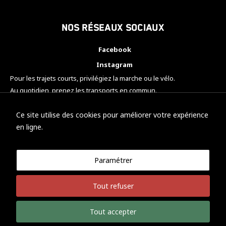
Nos réseaux sociaux
Facebook
Instagram
Pour les trajets courts, privilégiez la marche ou le vélo.
Au quotidien, prenez les transports en commun.
Pensez à covoiturer.
#SeDéplacerMoinsPolluer
Ce site utilise des cookies pour améliorer votre expérience
en ligne.
Paramétrer
© KTM Motorsport Metz
Tout refuser
Mentions légales
Politique de confidentialité
Tout accepter
Développement Nicolas Vaezi