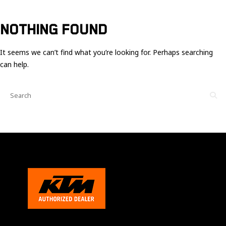
Ces cookies
sont nécessaire
pour le bon
NOTHING FOUND
fonctionnement
du site.
It seems we can’t find what you’re looking for. Perhaps searching
can help.
Statistiques
Utilisé pour
mesurer
l'audience
du site.
Expérience
Afin que notre
site web
fonctionne
aussi bien que
possible
pendant votre
visite. Si vous
refusez ces