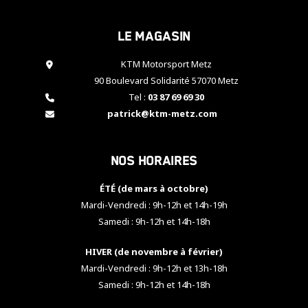
cookies,
certaines
Le magasin
fonctionnalités
disparaîtront
KTM Motorsport Metz
du site web.
90 Boulevard Solidarité 57070 Metz
Tel :
03 87 69 69 30
Marketing
patrick@ktm-metz.com
En partageant
vos centres
d'intérêt et
Nos horaires
votre
comportement
ÉTÉ (de mars à octobre)
lorsque vous
visitez notre
Mardi-Vendredi : 9h-12h et 14h-19h
site, vous
Samedi : 9h-12h et 14h-18h
augmentez les
chances de
HIVER (de novembre à février)
voir apparaître
Mardi-Vendredi : 9h-12h et 13h-18h
des contenus
et des offres
Samedi : 9h-12h et 14h-18h
personnalisés.