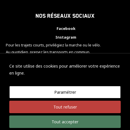
Nos réseaux sociaux
Facebook
Instagram
Pour les trajets courts, privilégiez la marche ou le vélo.
Au quotidien, prenez les transports en commun.
Pensez à covoiturer.
#SeDéplacerMoinsPolluer
Ce site utilise des cookies pour améliorer votre expérience
en ligne.
Paramétrer
© KTM Motorsport Metz
Tout refuser
Mentions légales
Politique de confidentialité
Tout accepter
Développement Nicolas Vaezi