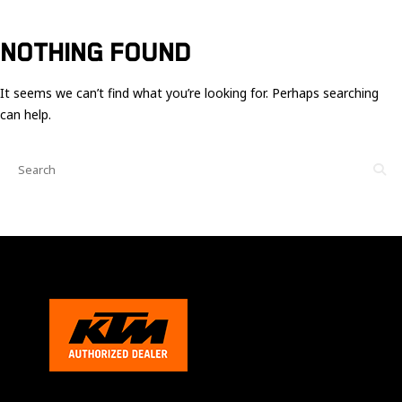
Ces cookies
sont nécessaire
pour le bon
NOTHING FOUND
fonctionnement
du site.
It seems we can’t find what you’re looking for. Perhaps searching
can help.
Statistiques
Utilisé pour
mesurer
l'audience
du site.
Expérience
Afin que notre
site web
fonctionne
aussi bien que
possible
pendant votre
visite. Si vous
refusez ces