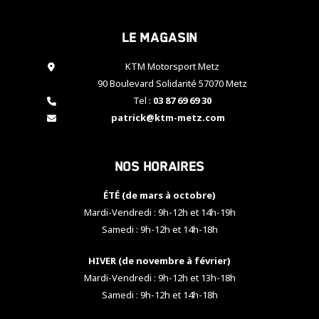
cookies,
certaines
Le magasin
fonctionnalités
disparaîtront
KTM Motorsport Metz
du site web.
90 Boulevard Solidarité 57070 Metz
Tel :
03 87 69 69 30
Marketing
patrick@ktm-metz.com
En partageant
vos centres
d'intérêt et
Nos horaires
votre
comportement
ÉTÉ (de mars à octobre)
lorsque vous
visitez notre
Mardi-Vendredi : 9h-12h et 14h-19h
site, vous
Samedi : 9h-12h et 14h-18h
augmentez les
chances de
HIVER (de novembre à février)
voir apparaître
Mardi-Vendredi : 9h-12h et 13h-18h
des contenus
et des offres
Samedi : 9h-12h et 14h-18h
personnalisés.