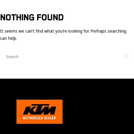
Ces cookies
sont nécessaire
pour le bon
NOTHING FOUND
fonctionnement
du site.
It seems we can’t find what you’re looking for. Perhaps searching
can help.
Statistiques
Utilisé pour
mesurer
l'audience
du site.
Expérience
Afin que notre
site web
fonctionne
aussi bien que
possible
pendant votre
visite. Si vous
refusez ces