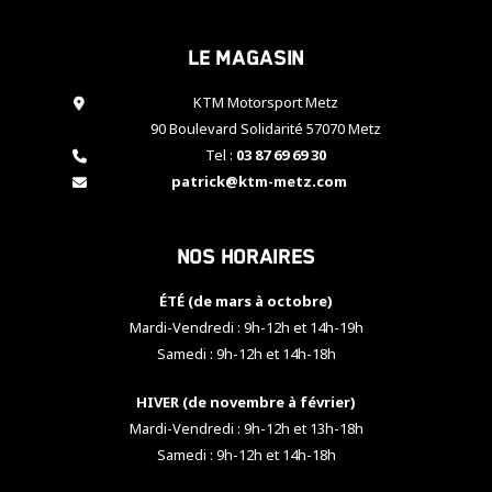
cookies,
certaines
Le magasin
fonctionnalités
disparaîtront
KTM Motorsport Metz
du site web.
90 Boulevard Solidarité 57070 Metz
Tel :
03 87 69 69 30
Marketing
patrick@ktm-metz.com
En partageant
vos centres
d'intérêt et
Nos horaires
votre
comportement
ÉTÉ (de mars à octobre)
lorsque vous
visitez notre
Mardi-Vendredi : 9h-12h et 14h-19h
site, vous
Samedi : 9h-12h et 14h-18h
augmentez les
chances de
HIVER (de novembre à février)
voir apparaître
Mardi-Vendredi : 9h-12h et 13h-18h
des contenus
et des offres
Samedi : 9h-12h et 14h-18h
personnalisés.