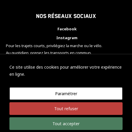
Nos réseaux sociaux
Facebook
Instagram
Pour les trajets courts, privilégiez la marche ou le vélo.
Au quotidien, prenez les transports en commun.
Pensez à covoiturer.
#SeDéplacerMoinsPolluer
Ce site utilise des cookies pour améliorer votre expérience
en ligne.
Paramétrer
© KTM Motorsport Metz
Tout refuser
Mentions légales
Politique de confidentialité
Tout accepter
Développement Nicolas Vaezi