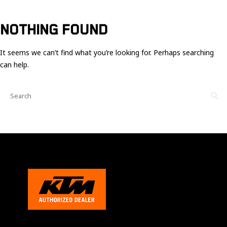
Ces cookies
sont nécessaire
pour le bon
NOTHING FOUND
fonctionnement
du site.
It seems we can’t find what you’re looking for. Perhaps searching
can help.
Statistiques
Utilisé pour
mesurer
l'audience
du site.
Expérience
Afin que notre
site web
fonctionne
aussi bien que
possible
pendant votre
visite. Si vous
refusez ces