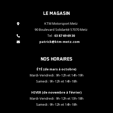
cookies,
certaines
Le magasin
fonctionnalités
disparaîtront
KTM Motorsport Metz
du site web.
90 Boulevard Solidarité 57070 Metz
Tel :
03 87 69 69 30
Marketing
patrick@ktm-metz.com
En partageant
vos centres
d'intérêt et
Nos horaires
votre
comportement
ÉTÉ (de mars à octobre)
lorsque vous
visitez notre
Mardi-Vendredi : 9h-12h et 14h-19h
site, vous
Samedi : 9h-12h et 14h-18h
augmentez les
chances de
HIVER (de novembre à février)
voir apparaître
Mardi-Vendredi : 9h-12h et 13h-18h
des contenus
et des offres
Samedi : 9h-12h et 14h-18h
personnalisés.