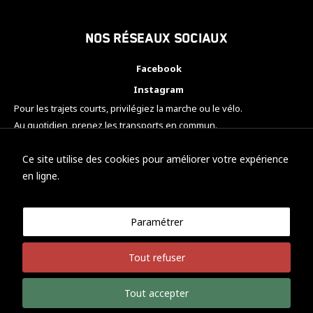
Nos réseaux sociaux
Facebook
Instagram
Pour les trajets courts, privilégiez la marche ou le vélo.
Au quotidien, prenez les transports en commun.
Pensez à covoiturer.
#SeDéplacerMoinsPolluer
Ce site utilise des cookies pour améliorer votre expérience
en ligne.
Paramétrer
© KTM Motorsport Metz
Tout refuser
Mentions légales
Politique de confidentialité
Tout accepter
Développement Nicolas Vaezi