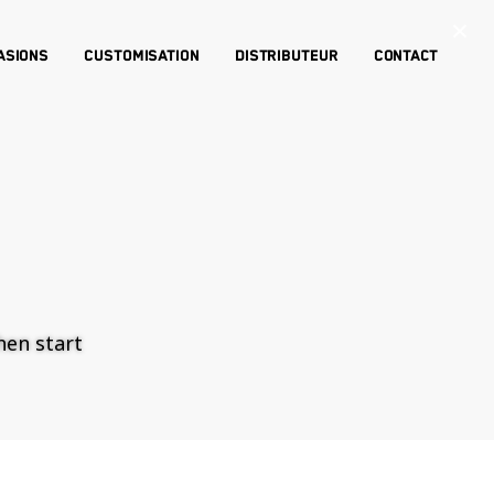
×
asions
Customisation
Distributeur
Contact
then start