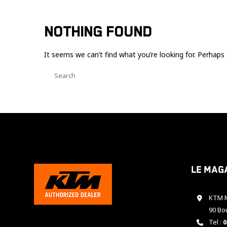
NOTHING FOUND
It seems we can’t find what you’re looking for. Perhaps 
Le mag
KTM M
90 Bo
Tel :
0