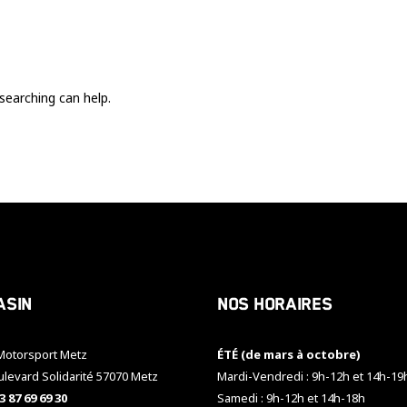
Ces cookies
sont nécessaire
pour le bon
fonctionnement
du site.
searching can help.
Statistiques
Utilisé pour
mesurer
l'audience
du site.
Expérience
Afin que notre
asin
Nos horaires
site web
fonctionne
aussi bien que
otorsport Metz
ÉTÉ (de mars à octobre)
possible
pendant votre
ulevard Solidarité 57070 Metz
Mardi-Vendredi : 9h-12h et 14h-19
visite. Si vous
3 87 69 69 30
Samedi : 9h-12h et 14h-18h
refusez ces