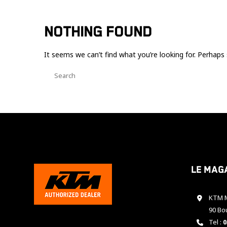
NOTHING FOUND
It seems we can’t find what you’re looking for. Perhaps 
Le mag
KTM M
90 Bo
Tel :
0