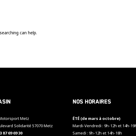
Ces cookies
sont nécessaire
pour le bon
fonctionnement
du site.
searching can help.
Statistiques
Utilisé pour
mesurer
l'audience
du site.
Expérience
Afin que notre
asin
Nos horaires
site web
fonctionne
aussi bien que
otorsport Metz
ÉTÉ (de mars à octobre)
possible
pendant votre
ulevard Solidarité 57070 Metz
Mardi-Vendredi : 9h-12h et 14h-19
visite. Si vous
3 87 69 69 30
Samedi : 9h-12h et 14h-18h
refusez ces