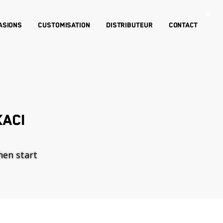
×
asions
Customisation
Distributeur
Contact
KACI
then start