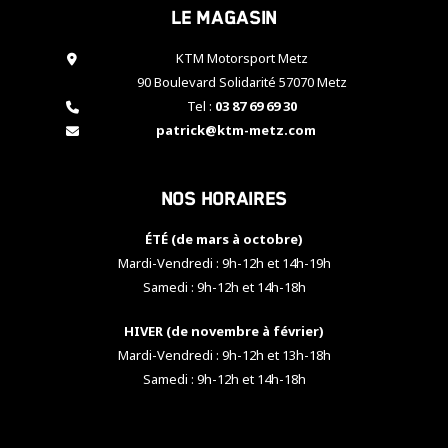
Le magasin
cookies,
certaines
fonctionnalités
KTM Motorsport Metz
disparaîtront
90 Boulevard Solidarité 57070 Metz
du site web.
Tel :
03 87 69 69 30
patrick@ktm-metz.com
Marketing
En partageant
Nos horaires
vos centres
d'intérêt et
votre
ÉTÉ (de mars à octobre)
comportement
Mardi-Vendredi : 9h-12h et 14h-19h
lorsque vous
Samedi : 9h-12h et 14h-18h
visitez notre
site, vous
HIVER (de novembre à février)
augmentez les
chances de
Mardi-Vendredi : 9h-12h et 13h-18h
voir apparaître
Samedi : 9h-12h et 14h-18h
des contenus
et des offres
personnalisés.