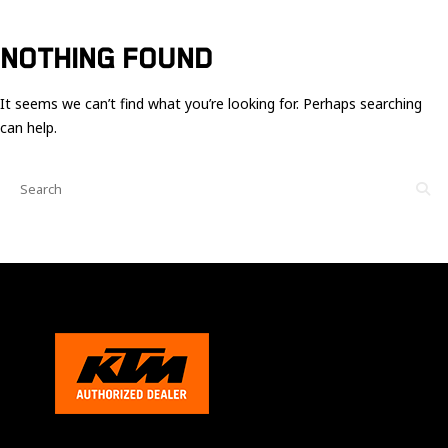
Ces cookies
sont nécessaire
pour le bon
NOTHING FOUND
fonctionnement
du site.
It seems we can’t find what you’re looking for. Perhaps searching
can help.
Statistiques
Utilisé pour
mesurer
l'audience
du site.
Expérience
Afin que notre
site web
fonctionne
aussi bien que
possible
pendant votre
visite. Si vous
refusez ces