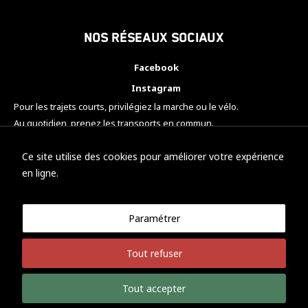
Nos réseaux sociaux
Facebook
Instagram
Pour les trajets courts, privilégiez la marche ou le vélo.
Au quotidien, prenez les transports en commun.
Pensez à covoiturer.
#SeDéplacerMoinsPolluer
Ce site utilise des cookies pour améliorer votre expérience
en ligne.
Paramétrer
© KTM Motorsport Metz
Tout refuser
Mentions légales
Politique de confidentialité
Tout accepter
Développement Nicolas Vaezi