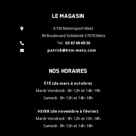
cookies,
certaines
Le magasin
fonctionnalités
disparaîtront
KTM Motorsport Metz
du site web.
90 Boulevard Solidarité 57070 Metz
Tel :
03 87 69 69 30
Marketing
patrick@ktm-metz.com
En partageant
vos centres
d'intérêt et
Nos horaires
votre
comportement
ÉTÉ (de mars à octobre)
lorsque vous
visitez notre
Mardi-Vendredi : 9h-12h et 14h-19h
site, vous
Samedi : 9h-12h et 14h-18h
augmentez les
chances de
HIVER (de novembre à février)
voir apparaître
Mardi-Vendredi : 9h-12h et 13h-18h
des contenus
et des offres
Samedi : 9h-12h et 14h-18h
personnalisés.