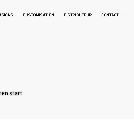
×
asions
Customisation
Distributeur
Contact
then start