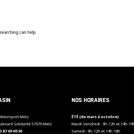
Ces cookies
sont nécessaire
pour le bon
fonctionnement
du site.
searching can help.
Statistiques
Utilisé pour
mesurer
l'audience
du site.
Expérience
Afin que notre
asin
Nos horaires
site web
fonctionne
aussi bien que
otorsport Metz
ÉTÉ (de mars à octobre)
possible
pendant votre
ulevard Solidarité 57070 Metz
Mardi-Vendredi : 9h-12h et 14h-19
visite. Si vous
3 87 69 69 30
Samedi : 9h-12h et 14h-18h
refusez ces