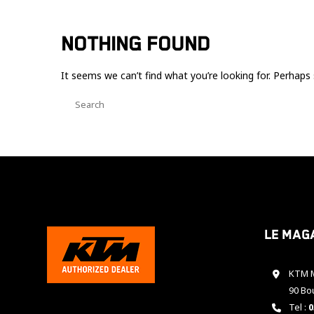
NOTHING FOUND
It seems we can’t find what you’re looking for. Perhaps 
Le mag
KTM M
90 Bo
Tel :
0