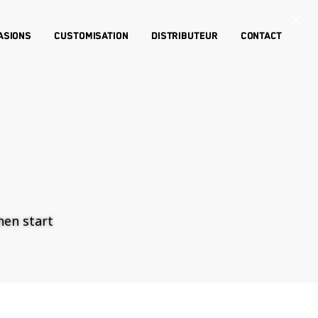
×
asions
Customisation
Distributeur
Contact
then start