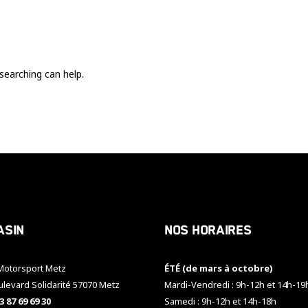
Ces cookies
sont nécessaire
pour le bon
fonctionnement
du site.
searching can help.
Statistiques
Utilisé pour
mesurer
l'audience
du site.
Expérience
Afin que notre
asin
Nos horaires
site web
fonctionne
aussi bien que
otorsport Metz
ÉTÉ (de mars à octobre)
possible
pendant votre
ulevard Solidarité 57070 Metz
Mardi-Vendredi : 9h-12h et 14h-19
visite. Si vous
3 87 69 69 30
Samedi : 9h-12h et 14h-18h
refusez ces