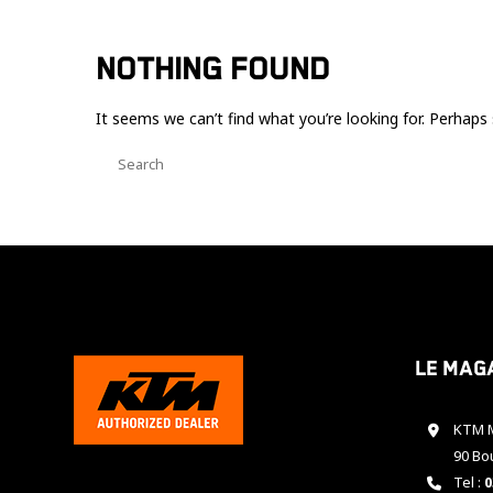
NOTHING FOUND
It seems we can’t find what you’re looking for. Perhaps 
Le mag
KTM M
90 Bo
Tel :
0