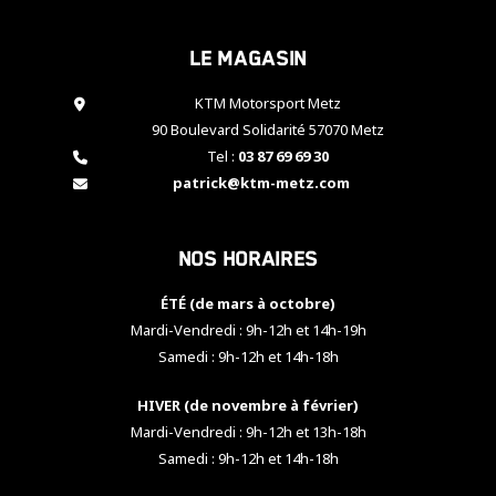
cookies,
certaines
Le magasin
fonctionnalités
disparaîtront
KTM Motorsport Metz
du site web.
90 Boulevard Solidarité 57070 Metz
Tel :
03 87 69 69 30
Marketing
patrick@ktm-metz.com
En partageant
vos centres
d'intérêt et
Nos horaires
votre
comportement
ÉTÉ (de mars à octobre)
lorsque vous
visitez notre
Mardi-Vendredi : 9h-12h et 14h-19h
site, vous
Samedi : 9h-12h et 14h-18h
augmentez les
chances de
HIVER (de novembre à février)
voir apparaître
Mardi-Vendredi : 9h-12h et 13h-18h
des contenus
et des offres
Samedi : 9h-12h et 14h-18h
personnalisés.