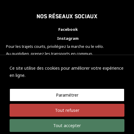
Nos réseaux sociaux
Facebook
Instagram
Pour les trajets courts, privilégiez la marche ou le vélo.
Au quotidien, prenez les transports en commun.
Pensez à covoiturer.
#SeDéplacerMoinsPolluer
Ce site utilise des cookies pour améliorer votre expérience
en ligne.
Paramétrer
© KTM Motorsport Metz
Tout refuser
Mentions légales
Politique de confidentialité
Tout accepter
Développement Nicolas Vaezi