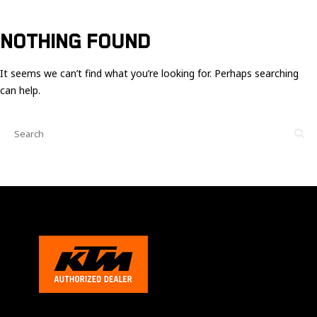
Ces cookies
sont nécessaire
pour le bon
NOTHING FOUND
fonctionnement
du site.
It seems we can’t find what you’re looking for. Perhaps searching
can help.
Statistiques
Utilisé pour
mesurer
l'audience
du site.
Expérience
Afin que notre
site web
fonctionne
aussi bien que
possible
pendant votre
visite. Si vous
refusez ces