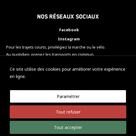
Nos réseaux sociaux
Facebook
Instagram
Pour les trajets courts, privilégiez la marche ou le vélo.
Au quotidien, prenez les transports en commun.
Pensez à covoiturer.
#SeDéplacerMoinsPolluer
Ce site utilise des cookies pour améliorer votre expérience
en ligne.
Paramétrer
© KTM Motorsport Metz
Tout refuser
Mentions légales
Politique de confidentialité
Tout accepter
Développement Nicolas Vaezi