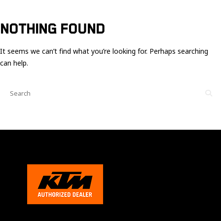
Ces cookies
sont nécessaire
pour le bon
NOTHING FOUND
fonctionnement
du site.
It seems we can’t find what you’re looking for. Perhaps searching
can help.
Statistiques
Utilisé pour
mesurer
l'audience
du site.
Expérience
Afin que notre
site web
fonctionne
aussi bien que
possible
pendant votre
visite. Si vous
refusez ces