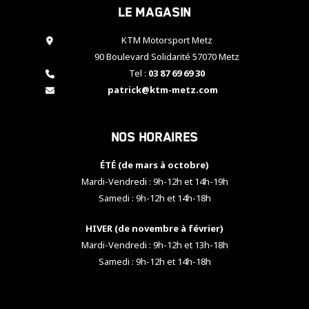
Le magasin
cookies,
certaines
fonctionnalités
KTM Motorsport Metz
disparaîtront
90 Boulevard Solidarité 57070 Metz
du site web.
Tel :
03 87 69 69 30
patrick@ktm-metz.com
Marketing
En partageant
Nos horaires
vos centres
d'intérêt et
votre
ÉTÉ (de mars à octobre)
comportement
Mardi-Vendredi : 9h-12h et 14h-19h
lorsque vous
Samedi : 9h-12h et 14h-18h
visitez notre
site, vous
HIVER (de novembre à février)
augmentez les
chances de
Mardi-Vendredi : 9h-12h et 13h-18h
voir apparaître
Samedi : 9h-12h et 14h-18h
des contenus
et des offres
personnalisés.