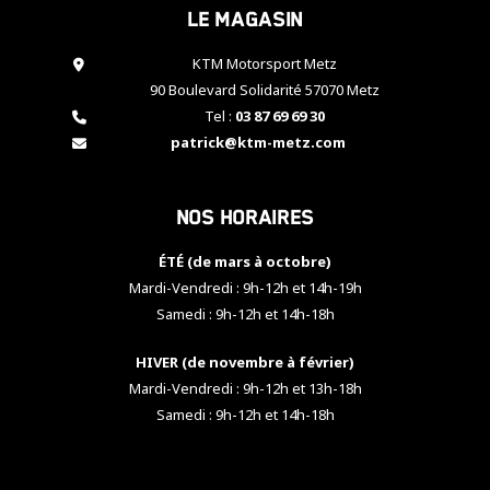
Le magasin
cookies,
certaines
fonctionnalités
KTM Motorsport Metz
disparaîtront
90 Boulevard Solidarité 57070 Metz
du site web.
Tel :
03 87 69 69 30
patrick@ktm-metz.com
Marketing
En partageant
Nos horaires
vos centres
d'intérêt et
votre
ÉTÉ (de mars à octobre)
comportement
Mardi-Vendredi : 9h-12h et 14h-19h
lorsque vous
Samedi : 9h-12h et 14h-18h
visitez notre
site, vous
HIVER (de novembre à février)
augmentez les
chances de
Mardi-Vendredi : 9h-12h et 13h-18h
voir apparaître
Samedi : 9h-12h et 14h-18h
des contenus
et des offres
personnalisés.