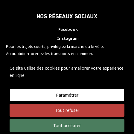
Nos réseaux sociaux
Facebook
Instagram
Pour les trajets courts, privilégiez la marche ou le vélo.
Au quotidien, prenez les transports en commun.
Pensez à covoiturer.
#SeDéplacerMoinsPolluer
Ce site utilise des cookies pour améliorer votre expérience
en ligne.
Paramétrer
© KTM Motorsport Metz
Tout refuser
Mentions légales
Politique de confidentialité
Tout accepter
Développement Nicolas Vaezi