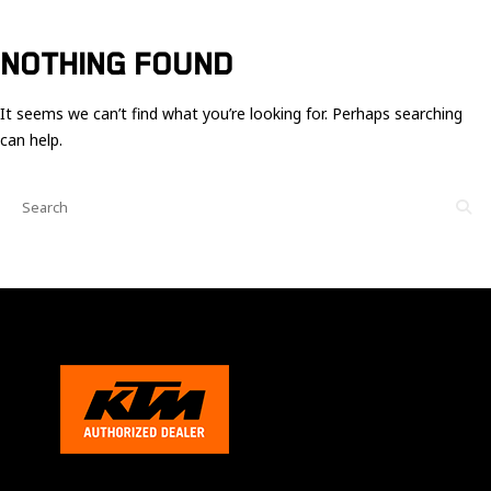
Ces cookies
sont nécessaire
pour le bon
NOTHING FOUND
fonctionnement
du site.
It seems we can’t find what you’re looking for. Perhaps searching
can help.
Statistiques
Utilisé pour
mesurer
l'audience
du site.
Expérience
Afin que notre
site web
fonctionne
aussi bien que
possible
pendant votre
visite. Si vous
refusez ces