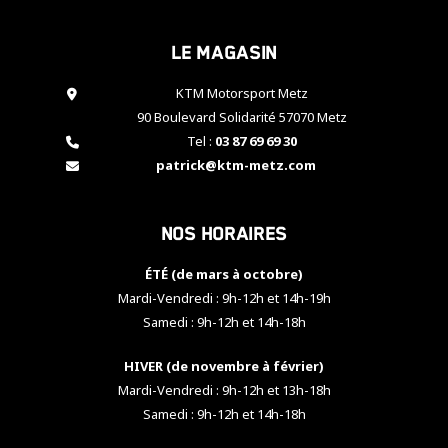
cookies,
certaines
Le magasin
fonctionnalités
disparaîtront
KTM Motorsport Metz
du site web.
90 Boulevard Solidarité 57070 Metz
Tel :
03 87 69 69 30
Marketing
patrick@ktm-metz.com
En partageant
vos centres
d'intérêt et
Nos horaires
votre
comportement
ÉTÉ (de mars à octobre)
lorsque vous
visitez notre
Mardi-Vendredi : 9h-12h et 14h-19h
site, vous
Samedi : 9h-12h et 14h-18h
augmentez les
chances de
HIVER (de novembre à février)
voir apparaître
Mardi-Vendredi : 9h-12h et 13h-18h
des contenus
et des offres
Samedi : 9h-12h et 14h-18h
personnalisés.