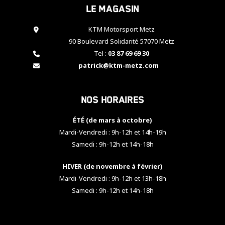
Le magasin
cookies,
certaines
fonctionnalités
KTM Motorsport Metz
disparaîtront
90 Boulevard Solidarité 57070 Metz
du site web.
Tel :
03 87 69 69 30
patrick@ktm-metz.com
Marketing
En partageant
Nos horaires
vos centres
d'intérêt et
votre
ÉTÉ (de mars à octobre)
comportement
Mardi-Vendredi : 9h-12h et 14h-19h
lorsque vous
Samedi : 9h-12h et 14h-18h
visitez notre
site, vous
HIVER (de novembre à février)
augmentez les
chances de
Mardi-Vendredi : 9h-12h et 13h-18h
voir apparaître
Samedi : 9h-12h et 14h-18h
des contenus
et des offres
personnalisés.