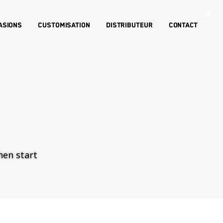
×
asions
Customisation
Distributeur
Contact
then start