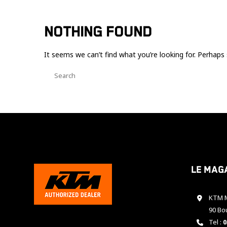
NOTHING FOUND
It seems we can’t find what you’re looking for. Perhaps 
Le mag
KTM M
90 Bo
Tel :
0