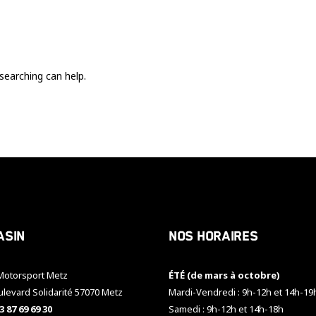
Ces cookies
sont nécessaire
pour le bon
fonctionnement
du site.
searching can help.
Statistiques
Utilisé pour
mesurer
l'audience
du site.
Expérience
Afin que notre
asin
Nos horaires
site web
fonctionne
aussi bien que
otorsport Metz
ÉTÉ (de mars à octobre)
possible
pendant votre
ulevard Solidarité 57070 Metz
Mardi-Vendredi : 9h-12h et 14h-19
visite. Si vous
3 87 69 69 30
Samedi : 9h-12h et 14h-18h
refusez ces