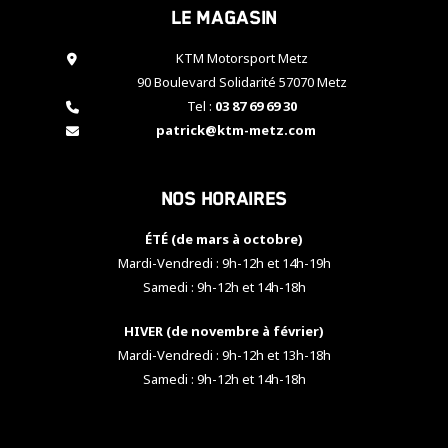
Le magasin
cookies,
certaines
fonctionnalités
KTM Motorsport Metz
disparaîtront
90 Boulevard Solidarité 57070 Metz
du site web.
Tel :
03 87 69 69 30
patrick@ktm-metz.com
Marketing
En partageant
Nos horaires
vos centres
d'intérêt et
votre
ÉTÉ (de mars à octobre)
comportement
Mardi-Vendredi : 9h-12h et 14h-19h
lorsque vous
Samedi : 9h-12h et 14h-18h
visitez notre
site, vous
HIVER (de novembre à février)
augmentez les
chances de
Mardi-Vendredi : 9h-12h et 13h-18h
voir apparaître
Samedi : 9h-12h et 14h-18h
des contenus
et des offres
personnalisés.