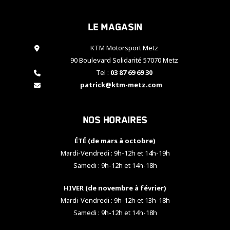
cookies,
certaines
Le magasin
fonctionnalités
disparaîtront
KTM Motorsport Metz
du site web.
90 Boulevard Solidarité 57070 Metz
Tel :
03 87 69 69 30
Marketing
patrick@ktm-metz.com
En partageant
vos centres
d'intérêt et
Nos horaires
votre
comportement
ÉTÉ (de mars à octobre)
lorsque vous
visitez notre
Mardi-Vendredi : 9h-12h et 14h-19h
site, vous
Samedi : 9h-12h et 14h-18h
augmentez les
chances de
HIVER (de novembre à février)
voir apparaître
Mardi-Vendredi : 9h-12h et 13h-18h
des contenus
et des offres
Samedi : 9h-12h et 14h-18h
personnalisés.