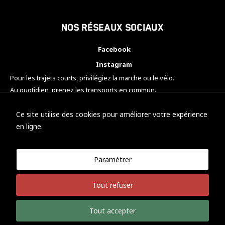
Nos réseaux sociaux
Facebook
Instagram
Pour les trajets courts, privilégiez la marche ou le vélo.
Au quotidien, prenez les transports en commun.
Pensez à covoiturer.
#SeDéplacerMoinsPolluer
Ce site utilise des cookies pour améliorer votre expérience
en ligne.
Paramétrer
© KTM Motorsport Metz
Tout refuser
Mentions légales
Politique de confidentialité
Tout accepter
Développement Nicolas Vaezi