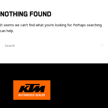
Ces cookies
sont nécessaire
pour le bon
NOTHING FOUND
fonctionnement
du site.
It seems we can’t find what you’re looking for. Perhaps searching
can help.
Statistiques
Utilisé pour
mesurer
l'audience
du site.
Expérience
Afin que notre
site web
fonctionne
aussi bien que
possible
pendant votre
visite. Si vous
refusez ces