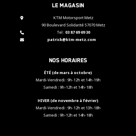
Le magasin
cookies,
certaines
fonctionnalités
KTM Motorsport Metz
disparaîtront
90 Boulevard Solidarité 57070 Metz
du site web.
Tel :
03 87 69 69 30
patrick@ktm-metz.com
Marketing
En partageant
Nos horaires
vos centres
d'intérêt et
votre
ÉTÉ (de mars à octobre)
comportement
Mardi-Vendredi : 9h-12h et 14h-19h
lorsque vous
Samedi : 9h-12h et 14h-18h
visitez notre
site, vous
HIVER (de novembre à février)
augmentez les
chances de
Mardi-Vendredi : 9h-12h et 13h-18h
voir apparaître
Samedi : 9h-12h et 14h-18h
des contenus
et des offres
personnalisés.