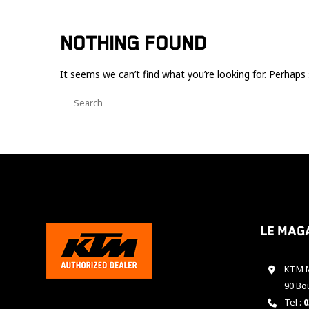
NOTHING FOUND
It seems we can’t find what you’re looking for. Perhaps 
Le mag
KTM M
90 Bo
Tel :
0