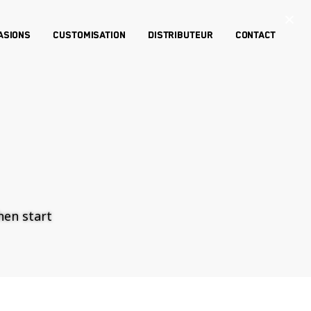
×
asions
Customisation
Distributeur
Contact
then start