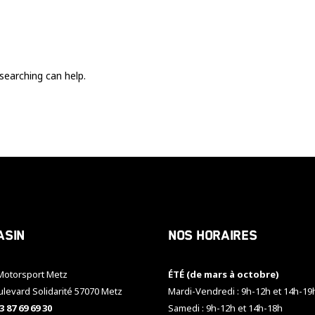
Ces cookies
sont nécessaire
pour le bon
fonctionnement
du site.
searching can help.
Statistiques
Utilisé pour
mesurer
l'audience
du site.
Expérience
Afin que notre
asin
Nos horaires
site web
fonctionne
aussi bien que
otorsport Metz
ÉTÉ (de mars à octobre)
possible
pendant votre
ulevard Solidarité 57070 Metz
Mardi-Vendredi : 9h-12h et 14h-19
visite. Si vous
3 87 69 69 30
Samedi : 9h-12h et 14h-18h
refusez ces