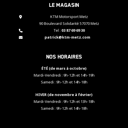
Le magasin
cookies,
certaines
fonctionnalités
KTM Motorsport Metz
disparaîtront
90 Boulevard Solidarité 57070 Metz
du site web.
Tel :
03 87 69 69 30
patrick@ktm-metz.com
Marketing
En partageant
Nos horaires
vos centres
d'intérêt et
votre
ÉTÉ (de mars à octobre)
comportement
Mardi-Vendredi : 9h-12h et 14h-19h
lorsque vous
Samedi : 9h-12h et 14h-18h
visitez notre
site, vous
HIVER (de novembre à février)
augmentez les
chances de
Mardi-Vendredi : 9h-12h et 13h-18h
voir apparaître
Samedi : 9h-12h et 14h-18h
des contenus
et des offres
personnalisés.