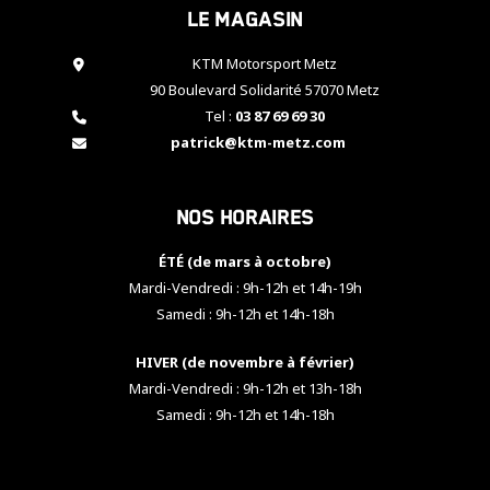
Le magasin
cookies,
certaines
fonctionnalités
KTM Motorsport Metz
disparaîtront
90 Boulevard Solidarité 57070 Metz
du site web.
Tel :
03 87 69 69 30
patrick@ktm-metz.com
Marketing
En partageant
Nos horaires
vos centres
d'intérêt et
votre
ÉTÉ (de mars à octobre)
comportement
Mardi-Vendredi : 9h-12h et 14h-19h
lorsque vous
Samedi : 9h-12h et 14h-18h
visitez notre
site, vous
HIVER (de novembre à février)
augmentez les
chances de
Mardi-Vendredi : 9h-12h et 13h-18h
voir apparaître
Samedi : 9h-12h et 14h-18h
des contenus
et des offres
personnalisés.