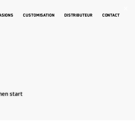
×
asions
Customisation
Distributeur
Contact
then start