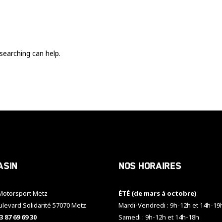
Ces cookies
sont nécessaire
pour le bon
fonctionnement
du site.
searching can help.
Statistiques
Utilisé pour
mesurer
l'audience
du site.
Expérience
Afin que notre
asin
Nos horaires
site web
fonctionne
aussi bien que
otorsport Metz
ÉTÉ (de mars à octobre)
possible
pendant votre
ulevard Solidarité 57070 Metz
Mardi-Vendredi : 9h-12h et 14h-19
visite. Si vous
3 87 69 69 30
Samedi : 9h-12h et 14h-18h
refusez ces