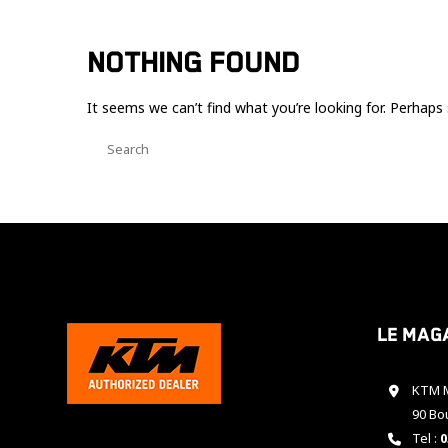
NOTHING FOUND
It seems we can’t find what you’re looking for. Perhaps 
Le mag
KTM M
90 Bo
Tel :
0