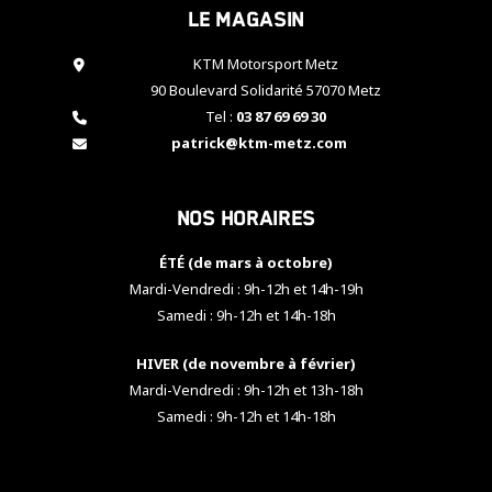
Le magasin
cookies,
certaines
fonctionnalités
KTM Motorsport Metz
disparaîtront
90 Boulevard Solidarité 57070 Metz
du site web.
Tel :
03 87 69 69 30
patrick@ktm-metz.com
Marketing
En partageant
Nos horaires
vos centres
d'intérêt et
votre
ÉTÉ (de mars à octobre)
comportement
Mardi-Vendredi : 9h-12h et 14h-19h
lorsque vous
Samedi : 9h-12h et 14h-18h
visitez notre
site, vous
HIVER (de novembre à février)
augmentez les
chances de
Mardi-Vendredi : 9h-12h et 13h-18h
voir apparaître
Samedi : 9h-12h et 14h-18h
des contenus
et des offres
personnalisés.