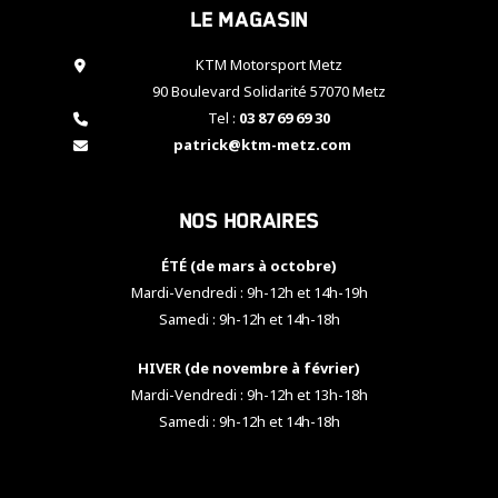
Le magasin
cookies,
certaines
fonctionnalités
KTM Motorsport Metz
disparaîtront
90 Boulevard Solidarité 57070 Metz
du site web.
Tel :
03 87 69 69 30
patrick@ktm-metz.com
Marketing
En partageant
Nos horaires
vos centres
d'intérêt et
votre
ÉTÉ (de mars à octobre)
comportement
Mardi-Vendredi : 9h-12h et 14h-19h
lorsque vous
Samedi : 9h-12h et 14h-18h
visitez notre
site, vous
HIVER (de novembre à février)
augmentez les
chances de
Mardi-Vendredi : 9h-12h et 13h-18h
voir apparaître
Samedi : 9h-12h et 14h-18h
des contenus
et des offres
personnalisés.