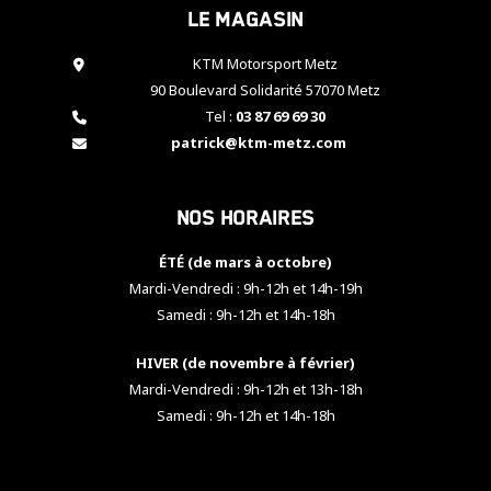
Le magasin
cookies,
certaines
fonctionnalités
KTM Motorsport Metz
disparaîtront
90 Boulevard Solidarité 57070 Metz
du site web.
Tel :
03 87 69 69 30
patrick@ktm-metz.com
Marketing
En partageant
Nos horaires
vos centres
d'intérêt et
votre
ÉTÉ (de mars à octobre)
comportement
Mardi-Vendredi : 9h-12h et 14h-19h
lorsque vous
Samedi : 9h-12h et 14h-18h
visitez notre
site, vous
HIVER (de novembre à février)
augmentez les
chances de
Mardi-Vendredi : 9h-12h et 13h-18h
voir apparaître
Samedi : 9h-12h et 14h-18h
des contenus
et des offres
personnalisés.