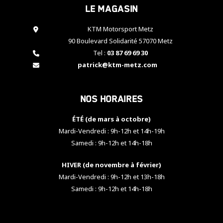
Le magasin
cookies,
certaines
fonctionnalités
KTM Motorsport Metz
disparaîtront
90 Boulevard Solidarité 57070 Metz
du site web.
Tel :
03 87 69 69 30
patrick@ktm-metz.com
Marketing
En partageant
Nos horaires
vos centres
d'intérêt et
votre
ÉTÉ (de mars à octobre)
comportement
Mardi-Vendredi : 9h-12h et 14h-19h
lorsque vous
Samedi : 9h-12h et 14h-18h
visitez notre
site, vous
HIVER (de novembre à février)
augmentez les
chances de
Mardi-Vendredi : 9h-12h et 13h-18h
voir apparaître
Samedi : 9h-12h et 14h-18h
des contenus
et des offres
personnalisés.