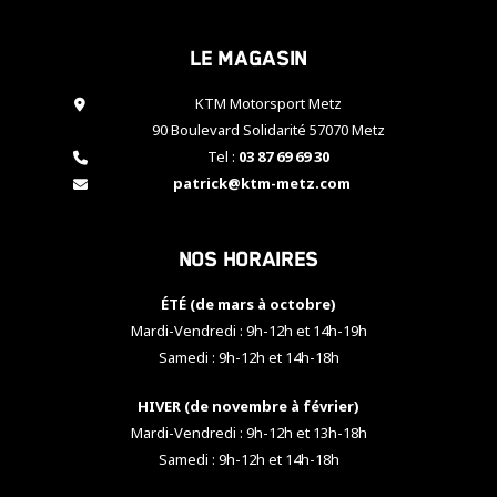
cookies,
certaines
Le magasin
fonctionnalités
disparaîtront
KTM Motorsport Metz
du site web.
90 Boulevard Solidarité 57070 Metz
Tel :
03 87 69 69 30
Marketing
patrick@ktm-metz.com
En partageant
vos centres
d'intérêt et
Nos horaires
votre
comportement
ÉTÉ (de mars à octobre)
lorsque vous
visitez notre
Mardi-Vendredi : 9h-12h et 14h-19h
site, vous
Samedi : 9h-12h et 14h-18h
augmentez les
chances de
HIVER (de novembre à février)
voir apparaître
Mardi-Vendredi : 9h-12h et 13h-18h
des contenus
et des offres
Samedi : 9h-12h et 14h-18h
personnalisés.