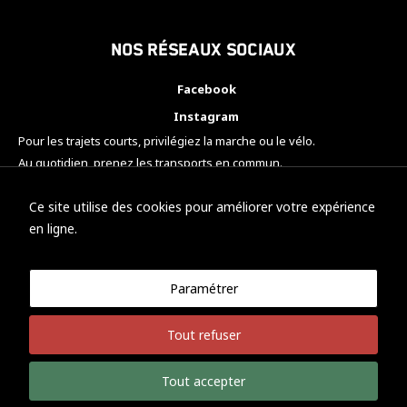
Nos réseaux sociaux
Facebook
Instagram
Pour les trajets courts, privilégiez la marche ou le vélo.
Au quotidien, prenez les transports en commun.
Pensez à covoiturer.
#SeDéplacerMoinsPolluer
Ce site utilise des cookies pour améliorer votre expérience
en ligne.
Paramétrer
© KTM Motorsport Metz
Tout refuser
Mentions légales
Politique de confidentialité
Tout accepter
Développement Nicolas Vaezi