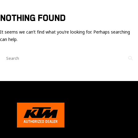
Ces cookies
sont nécessaire
pour le bon
NOTHING FOUND
fonctionnement
du site.
It seems we can’t find what you’re looking for. Perhaps searching
can help.
Statistiques
Utilisé pour
mesurer
l'audience
du site.
Expérience
Afin que notre
site web
fonctionne
aussi bien que
possible
pendant votre
visite. Si vous
refusez ces