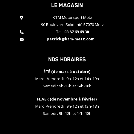
Le magasin
cookies,
certaines
fonctionnalités
KTM Motorsport Metz
disparaîtront
90 Boulevard Solidarité 57070 Metz
du site web.
Tel :
03 87 69 69 30
patrick@ktm-metz.com
Marketing
En partageant
Nos horaires
vos centres
d'intérêt et
votre
ÉTÉ (de mars à octobre)
comportement
Mardi-Vendredi : 9h-12h et 14h-19h
lorsque vous
Samedi : 9h-12h et 14h-18h
visitez notre
site, vous
HIVER (de novembre à février)
augmentez les
chances de
Mardi-Vendredi : 9h-12h et 13h-18h
voir apparaître
Samedi : 9h-12h et 14h-18h
des contenus
et des offres
personnalisés.