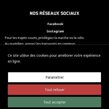
Nos réseaux sociaux
Facebook
Instagram
Pour les trajets courts, privilégiez la marche ou le vélo.
Au quotidien, prenez les transports en commun.
Pensez à covoiturer.
#SeDéplacerMoinsPolluer
Ce site utilise des cookies pour améliorer votre expérience
en ligne.
Paramétrer
© KTM Motorsport Metz
Tout refuser
Mentions légales
Politique de confidentialité
Tout accepter
Développement Nicolas Vaezi