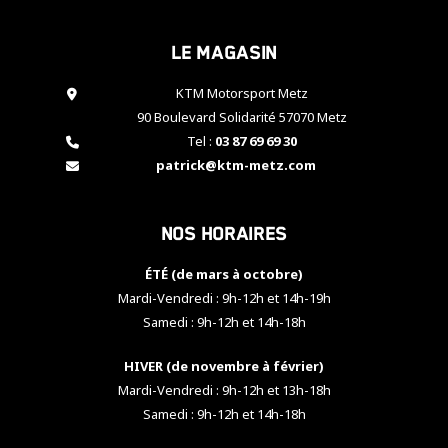
cookies,
certaines
Le magasin
fonctionnalités
disparaîtront
KTM Motorsport Metz
du site web.
90 Boulevard Solidarité 57070 Metz
Tel :
03 87 69 69 30
Marketing
patrick@ktm-metz.com
En partageant
vos centres
d'intérêt et
Nos horaires
votre
comportement
ÉTÉ (de mars à octobre)
lorsque vous
visitez notre
Mardi-Vendredi : 9h-12h et 14h-19h
site, vous
Samedi : 9h-12h et 14h-18h
augmentez les
chances de
HIVER (de novembre à février)
voir apparaître
Mardi-Vendredi : 9h-12h et 13h-18h
des contenus
et des offres
Samedi : 9h-12h et 14h-18h
personnalisés.