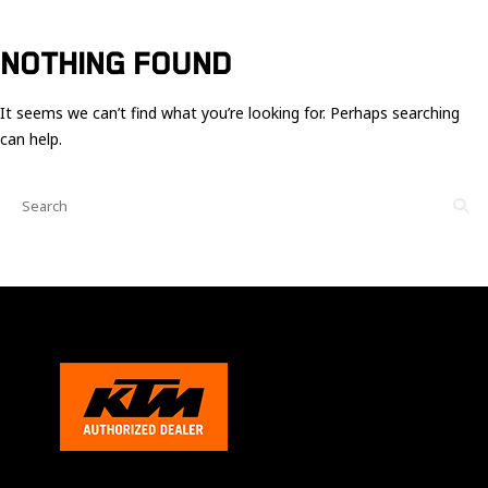
Ces cookies
sont nécessaire
pour le bon
NOTHING FOUND
fonctionnement
du site.
It seems we can’t find what you’re looking for. Perhaps searching
can help.
Statistiques
Utilisé pour
mesurer
l'audience
du site.
Expérience
Afin que notre
site web
fonctionne
aussi bien que
possible
pendant votre
visite. Si vous
refusez ces