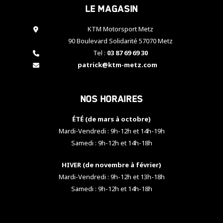
Le magasin
cookies,
certaines
fonctionnalités
KTM Motorsport Metz
disparaîtront
90 Boulevard Solidarité 57070 Metz
du site web.
Tel :
03 87 69 69 30
patrick@ktm-metz.com
Marketing
En partageant
Nos horaires
vos centres
d'intérêt et
votre
ÉTÉ (de mars à octobre)
comportement
Mardi-Vendredi : 9h-12h et 14h-19h
lorsque vous
Samedi : 9h-12h et 14h-18h
visitez notre
site, vous
HIVER (de novembre à février)
augmentez les
chances de
Mardi-Vendredi : 9h-12h et 13h-18h
voir apparaître
Samedi : 9h-12h et 14h-18h
des contenus
et des offres
personnalisés.