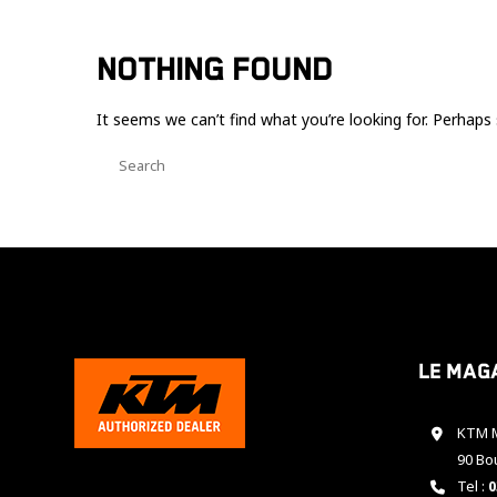
NOTHING FOUND
It seems we can’t find what you’re looking for. Perhaps 
Le mag
KTM M
90 Bo
Tel :
0