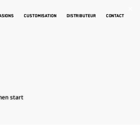
×
asions
Customisation
Distributeur
Contact
then start