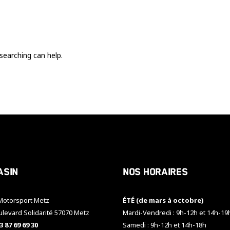
Ces cookies
sont nécessaire
pour le bon
fonctionnement
du site.
searching can help.
Statistiques
Utilisé pour
mesurer
l'audience
du site.
Expérience
Afin que notre
asin
Nos horaires
site web
fonctionne
aussi bien que
otorsport Metz
ÉTÉ (de mars à octobre)
possible
pendant votre
ulevard Solidarité 57070 Metz
Mardi-Vendredi : 9h-12h et 14h-19
visite. Si vous
3 87 69 69 30
Samedi : 9h-12h et 14h-18h
refusez ces