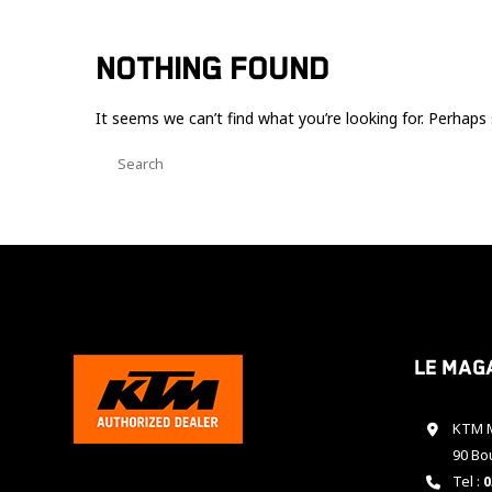
NOTHING FOUND
It seems we can’t find what you’re looking for. Perhaps 
Le mag
KTM M
90 Bo
Tel :
0