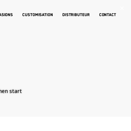
×
asions
Customisation
Distributeur
Contact
then start