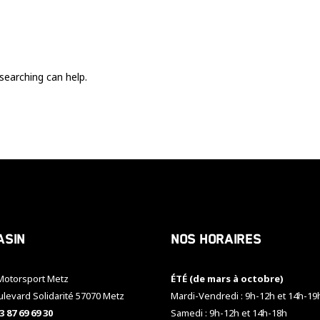
Ces cookies
sont nécessaire
pour le bon
fonctionnement
du site.
searching can help.
Statistiques
Utilisé pour
mesurer
l'audience
du site.
Expérience
Afin que notre
asin
Nos horaires
site web
fonctionne
aussi bien que
otorsport Metz
ÉTÉ (de mars à octobre)
possible
pendant votre
ulevard Solidarité 57070 Metz
Mardi-Vendredi : 9h-12h et 14h-19
visite. Si vous
3 87 69 69 30
Samedi : 9h-12h et 14h-18h
refusez ces