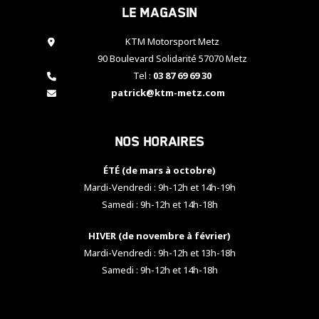
Le magasin
cookies,
certaines
fonctionnalités
KTM Motorsport Metz
disparaîtront
90 Boulevard Solidarité 57070 Metz
du site web.
Tel :
03 87 69 69 30
patrick@ktm-metz.com
Marketing
En partageant
Nos horaires
vos centres
d'intérêt et
votre
ÉTÉ (de mars à octobre)
comportement
Mardi-Vendredi : 9h-12h et 14h-19h
lorsque vous
Samedi : 9h-12h et 14h-18h
visitez notre
site, vous
HIVER (de novembre à février)
augmentez les
chances de
Mardi-Vendredi : 9h-12h et 13h-18h
voir apparaître
Samedi : 9h-12h et 14h-18h
des contenus
et des offres
personnalisés.