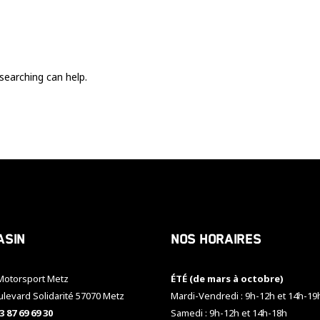
Ces cookies
sont nécessaire
pour le bon
fonctionnement
du site.
searching can help.
Statistiques
Utilisé pour
mesurer
l'audience
du site.
Expérience
Afin que notre
asin
Nos horaires
site web
fonctionne
aussi bien que
otorsport Metz
ÉTÉ (de mars à octobre)
possible
pendant votre
ulevard Solidarité 57070 Metz
Mardi-Vendredi : 9h-12h et 14h-19
visite. Si vous
3 87 69 69 30
Samedi : 9h-12h et 14h-18h
refusez ces