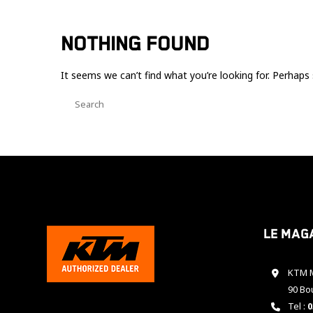
NOTHING FOUND
It seems we can’t find what you’re looking for. Perhaps 
Le mag
KTM M
90 Bo
Tel :
0