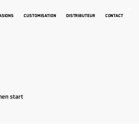
×
asions
Customisation
Distributeur
Contact
then start